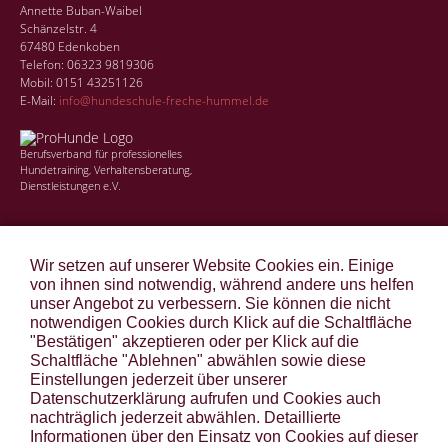
Annette Buban-Waibel
Schänzelstr. 4
67480 Edenkoben
Telefon: 06323 9819306
Mobil: 0151 43251126
E-Mail:
info@hundeschule-freche-hummel.de
Berufsverband für professionelles
Hundetraining, Verhaltensberatung,
Dienstleistungen e.V.
ANGEBOTE
Wir setzen auf unserer Website Cookies ein. Einige
STANDORTE
von ihnen sind notwendig, während andere uns helfen
unser Angebot zu verbessern. Sie können die nicht
TIERGESTÜTZTE THERAPIE
notwendigen Cookies durch Klick auf die Schaltfläche
"Bestätigen" akzeptieren oder per Klick auf die
EINBLICKE
Schaltfläche "Ablehnen" abwählen sowie diese
KONTAKT
Einstellungen jederzeit über unserer
Datenschutzerklärung aufrufen und Cookies auch
LINKS
nachträglich jederzeit abwählen. Detaillierte
Informationen über den Einsatz von Cookies auf dieser
BRIARDS & GOS D’ATURAS VON