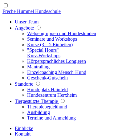
Freche Hummel Hundeschule
Unser Team
Angebote
Welpengruppen und Hundestunden
Seminare und Workshops
Kurse (3 – 5 Einheiten)
"Special Hours"
Kurz-Workshops
Körpersprachliches Longieren
Mantrailing
Einzelcoaching Mensch-Hund
Geschenk-Gutschein
Standorte
Hundeplatz Hainfeld
Hundezentrum Herxheim
Tiergestützte Therapie
Therapiebegleithund
Ausbildung
Termine und Anmeldung
Einblicke
Kontakt