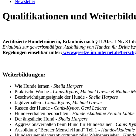
Newsletter
Qualifikationen und Weiterbil
Zertifizierte Hundetrainerin, Erlaubnis nach §11 Abs. 1 Nr. 8 f d
Erlaubnis zur gewerbsmäßigen Ausbildung von Hunden für Dritte bzw
Regelungen einsehbar unter:
www.gesetze-im-internet.de/tiersch
Weiterbildungen:
Wie Hunde lernen
- Sheila Harpers
Praktische Woche
- Canis-Kynos, Michael Grewe & Nadine M
Beschwichtigungssignale der Hunde
- Sheila Harpers
Jagdverhalten
- Canis-Kynos, Michael Grewe
Rassen der Hunde
- Canis-Kynos, Gerd Lederer
Hundeverhalten beobachten
- Hunde-Akademie Perdita Lübbe
Der ängstliche Hund
- Sheila Harpers
Aggressionsverhalten beim Hund für Hundetrainer
- Canis-Ky
Ausbildung "Berater Mensch/Hund" Teil 1 -
Hunde-Akademie 
Hundetrainer als verantwortungsvoller Welpenerzieher
- Hunde