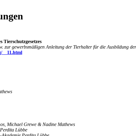
dungen
es Tierschutzgesetzes
. zur gewerbsmäßigen Anleitung der Tierhalter für die Ausbildung d
g/__11.html
athews
nos, Michael Grewe & Nadine Mathews
Perdita Lübbe
-Akademie Perdita Lübbe