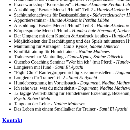
Praxisworkshop "Korrekturen"
- Hunde-Akademie Perdita Lü
Ausbildung "Berater Mensch/Hund" Teil 2
- Hunde-Akademie 
Sachkundenachweis für Basisausbildung
- Südwestdeutscher 
Apportierseminar
- Hunde-Akademie Perdita Lübbe
Ausbildung "Berater Mensch/Hund" Teil 3
- Hunde-Akademie 
Körpersprache Mensch/Hund
- Hundeschule Hexenhof, Nadin
Der Umgang mit dem Kunden & Ausdruck ist alles
- Hunde-A
Möglichkeiten der Beschäftigung und des Spiels mit unseren
Mantrailing für Anfänger
- Canis-Kynos, Sabine Ditterich
Konflikttraining für Hundetrainer
- Nadine Mathews
Trainerseminar Mantrailing
- Canis-Kynos, Sabine Ditterich
Quembo Coaching Seminar "Wer bin ich" (mit Pferd)
- Hunde
Longieren mit Hund
- Sami El Ayachi
"Fight Club" Raufergruppen richtig zusammenstellen
- Dogume
Longieren für Trainer Teil 2
- Sami El Ayachi
Hundebegegnung im Vorteilspack
- Dogument, Nadine Mathe
Ich sehe was, was du nicht siehst
- Dogument, Nadine Mathew
12-tägige Weiterbildung für Hundetrainer Erziehung, Beziehu
Psych. Robert Mehl
Tango an der Leine
- Nadine Mathews
Das Leben mit einem Smalltalker für Trainer -
Sami El Ayachi
Kontakt