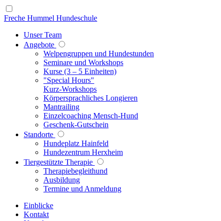
Freche Hummel Hundeschule
Unser Team
Angebote
Welpengruppen und Hundestunden
Seminare und Workshops
Kurse (3 – 5 Einheiten)
"Special Hours"
Kurz-Workshops
Körpersprachliches Longieren
Mantrailing
Einzelcoaching Mensch-Hund
Geschenk-Gutschein
Standorte
Hundeplatz Hainfeld
Hundezentrum Herxheim
Tiergestützte Therapie
Therapiebegleithund
Ausbildung
Termine und Anmeldung
Einblicke
Kontakt