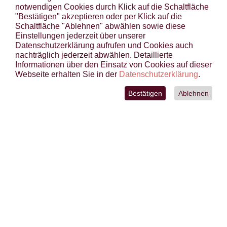
TIERGESTÜTZTE THERAPIE
notwendigen Cookies durch Klick auf die Schaltfläche
"Bestätigen" akzeptieren oder per Klick auf die
EINBLICKE
Schaltfläche "Ablehnen" abwählen sowie diese
KONTAKT
Einstellungen jederzeit über unserer
Datenschutzerklärung aufrufen und Cookies auch
LINKS
nachträglich jederzeit abwählen. Detaillierte
Informationen über den Einsatz von Cookies auf dieser
BRIARDS & GOS D’ATURAS VON
Webseite erhalten Sie in der
Datenschutzerklärung
.
DER FRECHEN WILDEN HUMMEL
Bestätigen
Ablehnen
IMPRESSUM
DATENSCHUTZ
AGB