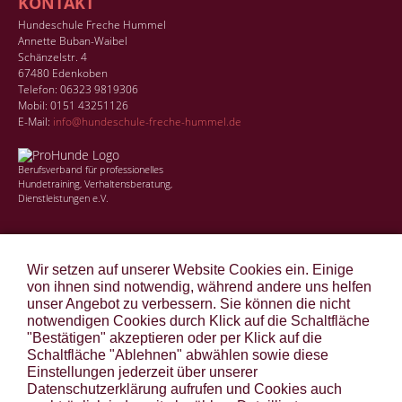
KONTAKT
Hundeschule Freche Hummel
Annette Buban-Waibel
Schänzelstr. 4
67480 Edenkoben
Telefon: 06323 9819306
Mobil: 0151 43251126
E-Mail:
info@hundeschule-freche-hummel.de
Berufsverband für professionelles
Hundetraining, Verhaltensberatung,
Dienstleistungen e.V.
ANGEBOTE
Wir setzen auf unserer Website Cookies ein. Einige
STANDORTE
von ihnen sind notwendig, während andere uns helfen
unser Angebot zu verbessern. Sie können die nicht
TIERGESTÜTZTE THERAPIE
notwendigen Cookies durch Klick auf die Schaltfläche
"Bestätigen" akzeptieren oder per Klick auf die
EINBLICKE
Schaltfläche "Ablehnen" abwählen sowie diese
KONTAKT
Einstellungen jederzeit über unserer
Datenschutzerklärung aufrufen und Cookies auch
LINKS