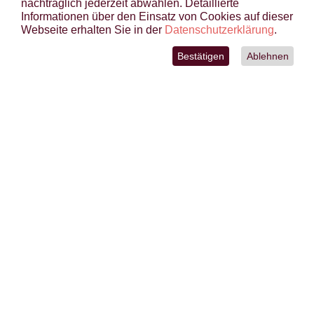
nachträglich jederzeit abwählen. Detaillierte
Informationen über den Einsatz von Cookies auf dieser
BRIARDS & GOS D’ATURAS VON
Webseite erhalten Sie in der
Datenschutzerklärung
.
DER FRECHEN WILDEN HUMMEL
Bestätigen
Ablehnen
IMPRESSUM
DATENSCHUTZ
AGB