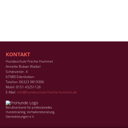
KONTAKT
Hundeschule Freche Hummel
Annette Buban-Waibel
Schänzelstr. 4
67480 Edenkoben
Telefon: 06323 9819306
Mobil: 0151 43251126
E-Mail:
info@hundeschule-freche-hummel.de
Berufsverband für professionelles
Hundetraining, Verhaltensberatung,
Dienstleistungen e.V.