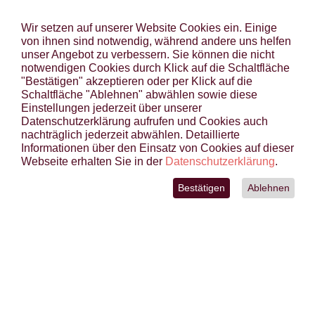
ANGEBOTE
Wir setzen auf unserer Website Cookies ein. Einige
STANDORTE
von ihnen sind notwendig, während andere uns helfen
unser Angebot zu verbessern. Sie können die nicht
TIERGESTÜTZTE THERAPIE
notwendigen Cookies durch Klick auf die Schaltfläche
"Bestätigen" akzeptieren oder per Klick auf die
EINBLICKE
Schaltfläche "Ablehnen" abwählen sowie diese
KONTAKT
Einstellungen jederzeit über unserer
Datenschutzerklärung aufrufen und Cookies auch
LINKS
nachträglich jederzeit abwählen. Detaillierte
Informationen über den Einsatz von Cookies auf dieser
BRIARDS & GOS D’ATURAS VON
Webseite erhalten Sie in der
Datenschutzerklärung
.
DER FRECHEN WILDEN HUMMEL
Bestätigen
Ablehnen
IMPRESSUM
DATENSCHUTZ
AGB